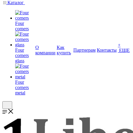
Каталог
Four
corners
+
О
Как
Four
Партнерам
Контакты
ЕЩЕ
компании
купить
corners
glass
Four
corners
metal