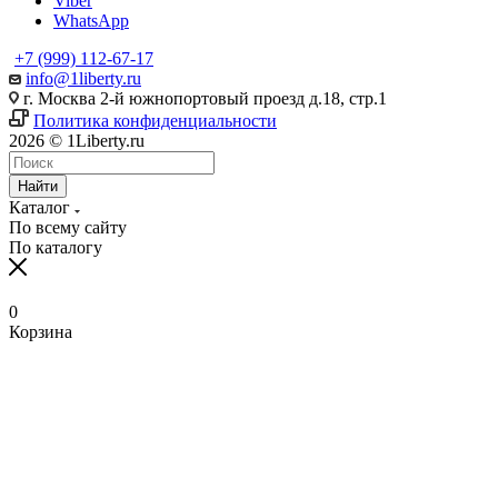
Viber
WhatsApp
+7 (999) 112-67-17
info@1liberty.ru
г. Москва 2-й южнопортовый проезд д.18, стр.1
Политика конфиденциальности
2026 © 1Liberty.ru
Найти
Каталог
По всему сайту
По каталогу
0
Корзина
www
ika
fpj's
rabi
www
indian
blue
hentai
ang
ang
سكس
رقص
سكس
افلام
清
bangla
6
ang
pirzada
hind
girls
film
bowsette
probinsyano
probinsyano
امهات
بدون
بزاز
سكس
楚
sex
na
probinsyano
nude
videos
fuck
of
hentaitgp.net
august
july
نائمة
ملابس
امهات
جميلة
巨
in
utos
june
video
com
porncorn.info
pakistan
kyouka
1,
1
izleporno.biz
felltube.com
black-
داخليه
乳
pornudetube.mobi
september
7
mybeegporn.mobi
chupaporntube.net
elephat
pornvideoq.mobi
jirou
2022
2022
pornstar.com
فيديوهات
pornotane.net
قصص
javvideos.net
shilpa
18
pinoyteleseryerewind.org
tamil
keerthi
tube
vijayawada
hentai
teleseryerewind.com
full
قصص
سكس
افلام
محارم
河
shetty
2017
ang
www
suresh
sexy
bad
episode
لحس
جامد
النيك
سكس
合
porn
full
probinsyano
sex
cum
video
romeo
advance