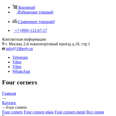
Корзина
0
Избранные товары
0
Сравнение товаров
0
+7 (999) 112-67-17
Контактная информация
г. Москва 2-й южнопортовый проезд д.18, стр.1
info@1liberty.ru
Telegram
Viber
Viber
WhatsApp
Four corners
Главная
—
Каталог
—
Four corners
Four corners
Four corners glass
Four corners metal
Все серии