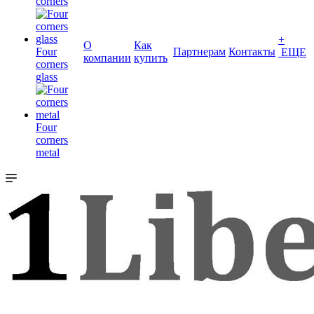
corners
+
О
Как
Four
Партнерам
Контакты
ЕЩЕ
компании
купить
corners
glass
Four
corners
metal