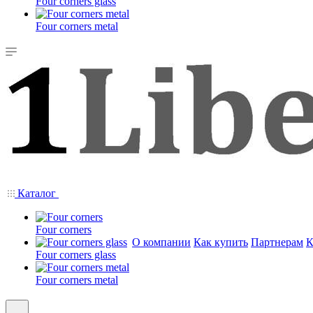
Four corners glass
Four corners metal
Каталог
Four corners
О компании
Как купить
Партнерам
К
Four corners glass
Four corners metal