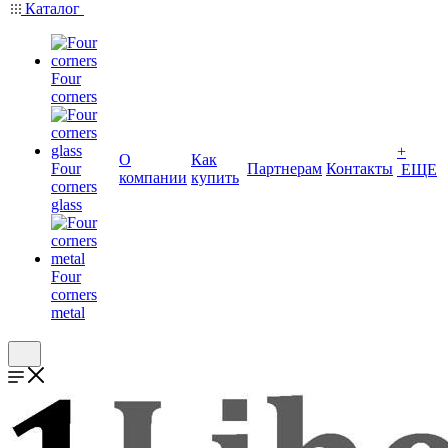
Каталог
Four
corners
+
О
Как
Four
Партнерам
Контакты
ЕЩЕ
компании
купить
corners
glass
Four
corners
metal