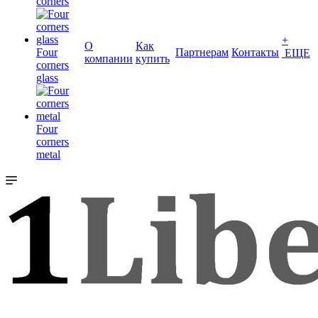
corners
+
О
Как
Four
Партнерам
Контакты
ЕЩЕ
компании
купить
corners
glass
Four
corners
metal