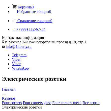
Корзина
0
Избранные товары
0
Сравнение товаров
0
+7 (999) 112-67-17
Контактная информация
г. Москва 2-й южнопортовый проезд д.18, стр.1
info@1liberty.ru
Telegram
Viber
Viber
WhatsApp
Электрические розетки
Главная
—
Каталог
Four corners
Four corners glass
Four corners metal
Все серии
Электрические розетки