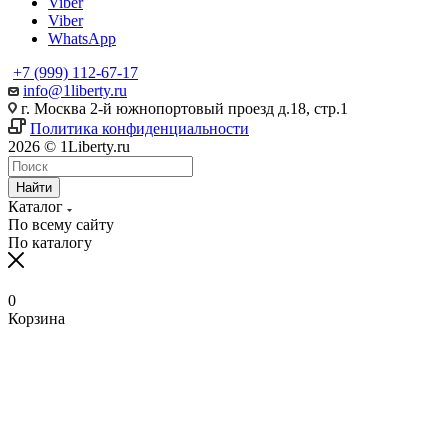
Viber
Viber
WhatsApp
+7 (999) 112-67-17
info@1liberty.ru
г. Москва 2-й южнопортовый проезд д.18, стр.1
Политика конфиденциальности
2026 © 1Liberty.ru
Найти
Каталог
По всему сайту
По каталогу
0
Корзина
www
ika
fpj's
rabi
www
indian
blue
hentai
ang
ang
سكس
رقص
سكس
افلام
清
bangla
6
ang
pirzada
hind
girls
film
bowsette
probinsyano
probinsyano
امهات
بدون
بزاز
سكس
楚
sex
na
probinsyano
nude
videos
fuck
of
hentaitgp.net
august
july
نائمة
ملابس
امهات
جميلة
巨
in
utos
june
video
com
porncorn.info
pakistan
kyouka
1,
1
izleporno.biz
felltube.com
black-
داخليه
乳
pornudetube.mobi
september
7
mybeegporn.mobi
chupaporntube.net
elephat
pornvideoq.mobi
jirou
2022
2022
pornstar.com
فيديوهات
pornotane.net
قصص
javvideos.net
shilpa
18
pinoyteleseryerewind.org
tamil
keerthi
tube
vijayawada
hentai
teleseryerewind.com
full
قصص
سكس
افلام
محارم
河
shetty
2017
ang
www
suresh
sexy
bad
episode