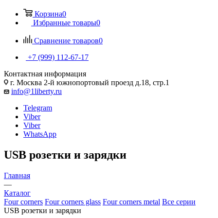
Корзина
0
Избранные товары
0
Сравнение товаров
0
+7 (999) 112-67-17
Контактная информация
г. Москва 2-й южнопортовый проезд д.18, стр.1
info@1liberty.ru
Telegram
Viber
Viber
WhatsApp
USB розетки и зарядки
Главная
—
Каталог
Four corners
Four corners glass
Four corners metal
Все серии
USB розетки и зарядки