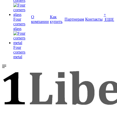
corners
+
О
Как
Four
Партнерам
Контакты
ЕЩЕ
компании
купить
corners
glass
Four
corners
metal