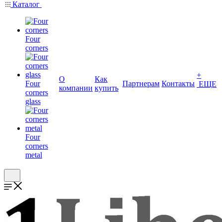
Каталог
Four
corners
+
О
Как
Four
Партнерам
Контакты
ЕЩЕ
компании
купить
corners
glass
Four
corners
metal