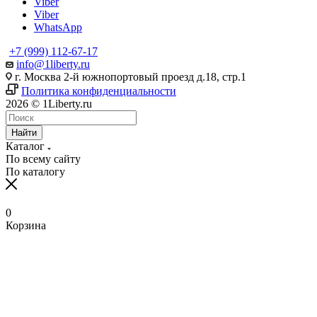
Viber
Viber
WhatsApp
+7 (999) 112-67-17
info@1liberty.ru
г. Москва 2-й южнопортовый проезд д.18, стр.1
Политика конфиденциальности
2026 © 1Liberty.ru
Найти
Каталог
По всему сайту
По каталогу
0
Корзина
www
ika
fpj's
rabi
www
indian
blue
hentai
ang
ang
سكس
رقص
سكس
افلام
清
bangla
6
ang
pirzada
hind
girls
film
bowsette
probinsyano
probinsyano
امهات
بدون
بزاز
سكس
楚
sex
na
probinsyano
nude
videos
fuck
of
hentaitgp.net
august
july
نائمة
ملابس
امهات
جميلة
巨
in
utos
june
video
com
porncorn.info
pakistan
kyouka
1,
1
izleporno.biz
felltube.com
black-
داخليه
乳
pornudetube.mobi
september
7
mybeegporn.mobi
chupaporntube.net
elephat
pornvideoq.mobi
jirou
2022
2022
pornstar.com
فيديوهات
pornotane.net
قصص
javvideos.net
shilpa
18
pinoyteleseryerewind.org
tamil
keerthi
tube
vijayawada
hentai
teleseryerewind.com
full
قصص
سكس
افلام
محارم
河
shetty
2017
ang
www
suresh
sexy
bad
episode