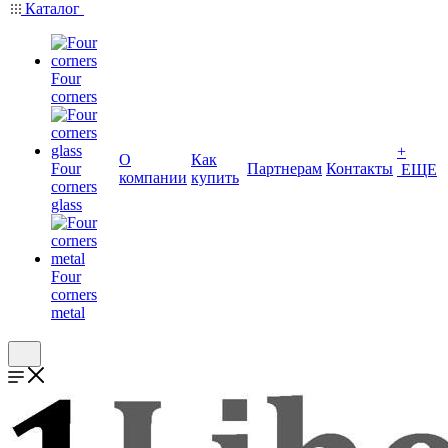
Каталог
Four
corners
+
О
Как
Four
Партнерам
Контакты
ЕЩЕ
компании
купить
corners
glass
Four
corners
metal