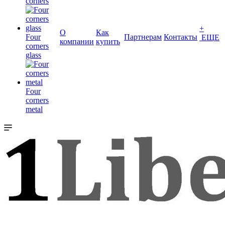
corners
+
О
Как
Four
Партнерам
Контакты
ЕЩЕ
компании
купить
corners
glass
Four
corners
metal