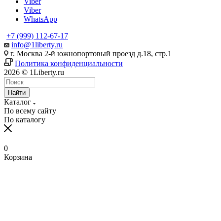
Viber
Viber
WhatsApp
+7 (999) 112-67-17
info@1liberty.ru
г. Москва 2-й южнопортовый проезд д.18, стр.1
Политика конфиденциальности
2026 © 1Liberty.ru
Найти
Каталог
По всему сайту
По каталогу
0
Корзина
www
ika
fpj's
rabi
www
indian
blue
hentai
ang
ang
سكس
رقص
سكس
افلام
清
bangla
6
ang
pirzada
hind
girls
film
bowsette
probinsyano
probinsyano
امهات
بدون
بزاز
سكس
楚
sex
na
probinsyano
nude
videos
fuck
of
hentaitgp.net
august
july
نائمة
ملابس
امهات
جميلة
巨
in
utos
june
video
com
porncorn.info
pakistan
kyouka
1,
1
izleporno.biz
felltube.com
black-
داخليه
乳
pornudetube.mobi
september
7
mybeegporn.mobi
chupaporntube.net
elephat
pornvideoq.mobi
jirou
2022
2022
pornstar.com
فيديوهات
pornotane.net
قصص
javvideos.net
shilpa
18
pinoyteleseryerewind.org
tamil
keerthi
tube
vijayawada
hentai
teleseryerewind.com
full
قصص
سكس
افلام
محارم
河
shetty
2017
ang
www
suresh
sexy
bad
episode