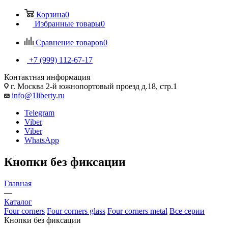
Корзина
0
Избранные товары
0
Сравнение товаров
0
+7 (999) 112-67-17
Контактная информация
г. Москва 2-й южнопортовый проезд д.18, стр.1
info@1liberty.ru
Telegram
Viber
Viber
WhatsApp
Кнопки без фиксации
Главная
—
Каталог
Four corners
Four corners glass
Four corners metal
Все серии
Кнопки без фиксации