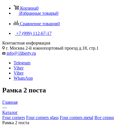
Корзина
0
Избранные товары
0
Сравнение товаров
0
+7 (999) 112-67-17
Контактная информация
г. Москва 2-й южнопортовый проезд д.18, стр.1
info@1liberty.ru
Telegram
Viber
Viber
WhatsApp
Рамка 2 поста
Главная
—
Каталог
Four corners
Four corners glass
Four corners metal
Все серии
Рамка 2 поста