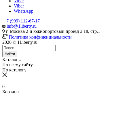
Viber
Viber
WhatsApp
+7 (999) 112-67-17
info@1liberty.ru
г. Москва 2-й южнопортовый проезд д.18, стр.1
Политика конфиденциальности
2026 © 1Liberty.ru
Найти
Каталог
По всему сайту
По каталогу
0
Корзина
www
ika
fpj's
rabi
www
indian
blue
hentai
ang
ang
سكس
رقص
سكس
افلام
清
bangla
6
ang
pirzada
hind
girls
film
bowsette
probinsyano
probinsyano
امهات
بدون
بزاز
سكس
楚
sex
na
probinsyano
nude
videos
fuck
of
hentaitgp.net
august
july
نائمة
ملابس
امهات
جميلة
巨
in
utos
june
video
com
porncorn.info
pakistan
kyouka
1,
1
izleporno.biz
felltube.com
black-
داخليه
乳
pornudetube.mobi
september
7
mybeegporn.mobi
chupaporntube.net
elephat
pornvideoq.mobi
jirou
2022
2022
pornstar.com
فيديوهات
pornotane.net
قصص
javvideos.net
shilpa
18
pinoyteleseryerewind.org
tamil
keerthi
tube
vijayawada
hentai
teleseryerewind.com
full
قصص
سكس
افلام
محارم
河
shetty
2017
ang
www
suresh
sexy
bad
episode