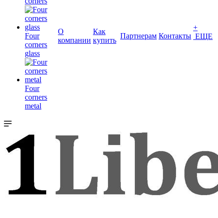
corners
+
О
Как
Four
Партнерам
Контакты
ЕЩЕ
компании
купить
corners
glass
Four
corners
metal