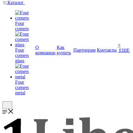
Каталог
Four
corners
+
О
Как
Four
Партнерам
Контакты
ЕЩЕ
компании
купить
corners
glass
Four
corners
metal