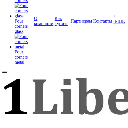
corners
+
О
Как
Four
Партнерам
Контакты
ЕЩЕ
компании
купить
corners
glass
Four
corners
metal