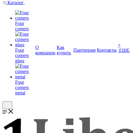
Каталог
Four
corners
+
О
Как
Four
Партнерам
Контакты
ЕЩЕ
компании
купить
corners
glass
Four
corners
metal