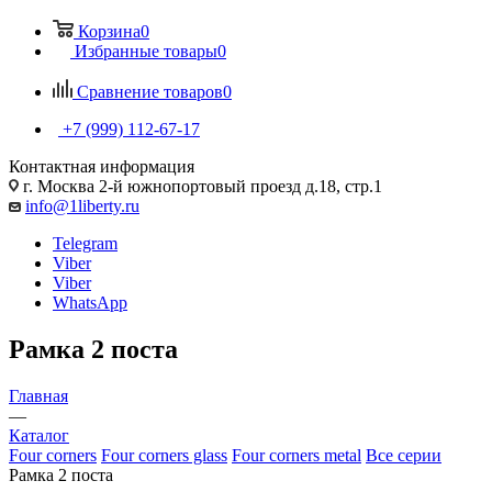
Корзина
0
Избранные товары
0
Сравнение товаров
0
+7 (999) 112-67-17
Контактная информация
г. Москва 2-й южнопортовый проезд д.18, стр.1
info@1liberty.ru
Telegram
Viber
Viber
WhatsApp
Рамка 2 поста
Главная
—
Каталог
Four corners
Four corners glass
Four corners metal
Все серии
Рамка 2 поста