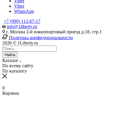
Viber
Viber
WhatsApp
+7 (999) 112-67-17
info@1liberty.ru
г. Москва 2-й южнопортовый проезд д.18, стр.1
Политика конфиденциальности
2026 © 1Liberty.ru
Найти
Каталог
По всему сайту
По каталогу
0
Корзина
www
ika
fpj's
rabi
www
indian
blue
hentai
ang
ang
سكس
رقص
سكس
افلام
清
bangla
6
ang
pirzada
hind
girls
film
bowsette
probinsyano
probinsyano
امهات
بدون
بزاز
سكس
楚
sex
na
probinsyano
nude
videos
fuck
of
hentaitgp.net
august
july
نائمة
ملابس
امهات
جميلة
巨
in
utos
june
video
com
porncorn.info
pakistan
kyouka
1,
1
izleporno.biz
felltube.com
black-
داخليه
乳
pornudetube.mobi
september
7
mybeegporn.mobi
chupaporntube.net
elephat
pornvideoq.mobi
jirou
2022
2022
pornstar.com
فيديوهات
pornotane.net
قصص
javvideos.net
shilpa
18
pinoyteleseryerewind.org
tamil
keerthi
tube
vijayawada
hentai
teleseryerewind.com
full
قصص
سكس
افلام
محارم
河
shetty
2017
ang
www
suresh
sexy
bad
episode