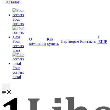
Каталог
Four
corners
+
О
Как
Four
Партнерам
Контакты
ЕЩЕ
компании
купить
corners
glass
Four
corners
metal