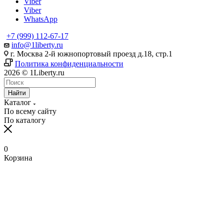
Viber
Viber
WhatsApp
+7 (999) 112-67-17
info@1liberty.ru
г. Москва 2-й южнопортовый проезд д.18, стр.1
Политика конфиденциальности
2026 © 1Liberty.ru
Найти
Каталог
По всему сайту
По каталогу
0
Корзина
www
ika
fpj's
rabi
www
indian
blue
hentai
ang
ang
سكس
رقص
سكس
افلام
清
bangla
6
ang
pirzada
hind
girls
film
bowsette
probinsyano
probinsyano
امهات
بدون
بزاز
سكس
楚
sex
na
probinsyano
nude
videos
fuck
of
hentaitgp.net
august
july
نائمة
ملابس
امهات
جميلة
巨
in
utos
june
video
com
porncorn.info
pakistan
kyouka
1,
1
izleporno.biz
felltube.com
black-
داخليه
乳
pornudetube.mobi
september
7
mybeegporn.mobi
chupaporntube.net
elephat
pornvideoq.mobi
jirou
2022
2022
pornstar.com
فيديوهات
pornotane.net
قصص
javvideos.net
shilpa
18
pinoyteleseryerewind.org
tamil
keerthi
tube
vijayawada
hentai
teleseryerewind.com
full
قصص
سكس
افلام
محارم
河
shetty
2017
ang
www
suresh
sexy
bad
episode