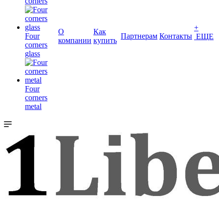
corners
+
О
Как
Four
Партнерам
Контакты
ЕЩЕ
компании
купить
corners
glass
Four
corners
metal