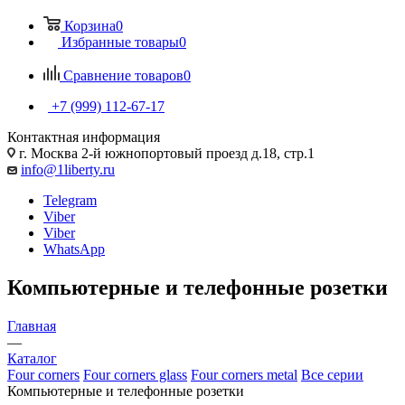
Корзина
0
Избранные товары
0
Сравнение товаров
0
+7 (999) 112-67-17
Контактная информация
г. Москва 2-й южнопортовый проезд д.18, стр.1
info@1liberty.ru
Telegram
Viber
Viber
WhatsApp
Компьютерные и телефонные розетки
Главная
—
Каталог
Four corners
Four corners glass
Four corners metal
Все серии
Компьютерные и телефонные розетки