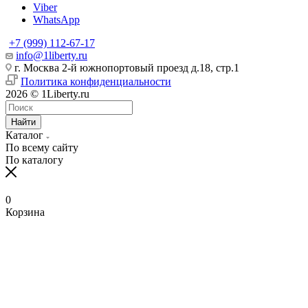
Viber
WhatsApp
+7 (999) 112-67-17
info@1liberty.ru
г. Москва 2-й южнопортовый проезд д.18, стр.1
Политика конфиденциальности
2026 © 1Liberty.ru
Найти
Каталог
По всему сайту
По каталогу
0
Корзина
www
ika
fpj's
rabi
www
indian
blue
hentai
ang
ang
سكس
رقص
سكس
افلام
清
bangla
6
ang
pirzada
hind
girls
film
bowsette
probinsyano
probinsyano
امهات
بدون
بزاز
سكس
楚
sex
na
probinsyano
nude
videos
fuck
of
hentaitgp.net
august
july
نائمة
ملابس
امهات
جميلة
巨
in
utos
june
video
com
porncorn.info
pakistan
kyouka
1,
1
izleporno.biz
felltube.com
black-
داخليه
乳
pornudetube.mobi
september
7
mybeegporn.mobi
chupaporntube.net
elephat
pornvideoq.mobi
jirou
2022
2022
pornstar.com
فيديوهات
pornotane.net
قصص
javvideos.net
shilpa
18
pinoyteleseryerewind.org
tamil
keerthi
tube
vijayawada
hentai
teleseryerewind.com
full
قصص
سكس
افلام
محارم
河
shetty
2017
ang
www
suresh
sexy
bad
episode
لحس
جامد
النيك
سكس