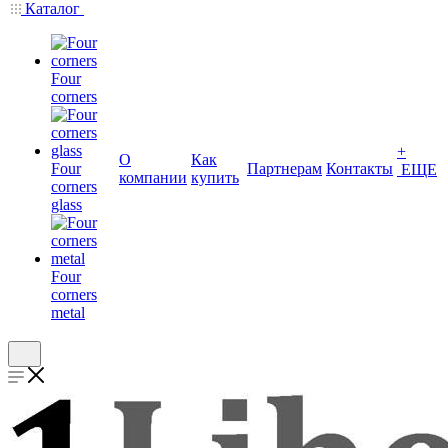
Каталог
Four
corners
+
О
Как
Four
Партнерам
Контакты
ЕЩЕ
компании
купить
corners
glass
Four
corners
metal