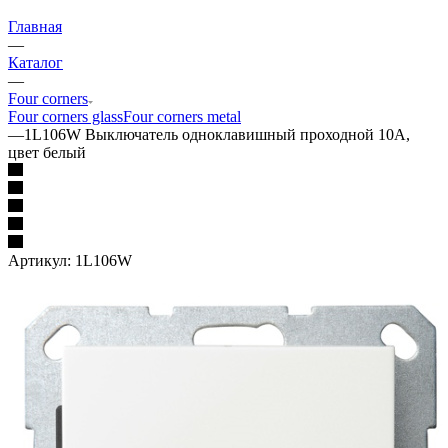
Главная
—
Каталог
—
Four corners
Four corners glass
Four corners metal
—
1L106W Выключатель одноклавишный проходной 10А,
цвет белый
Артикул:
1L106W