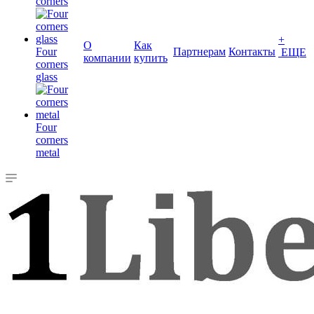
corners
+
О
Как
Four
Партнерам
Контакты
ЕЩЕ
компании
купить
corners
glass
Four
corners
metal