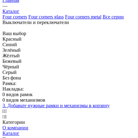
Главная
—
Каталог
Four corners
Four corners glass
Four corners metal
Все серии
Выключатели и переключатели
Ваш выбор
Красный
Синий
Зелёный
Жёлтый
Бежевый
Чёрный
Серый
Без фона
Рамка:
Накладка:
0 видов рамок
0 видов механизмов
3. Добавьте нужные рамки и механизмы в корзину
Категории
О компании
Каталог