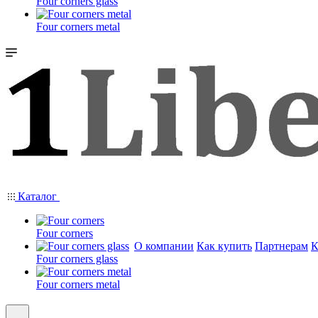
Four corners glass
Four corners metal
Каталог
Four corners
О компании
Как купить
Партнерам
К
Four corners glass
Four corners metal