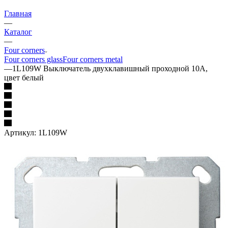
Главная
—
Каталог
—
Four corners
Four corners glass
Four corners metal
—
1L109W Выключатель двухклавишный проходной 10А,
цвет белый
Артикул:
1L109W