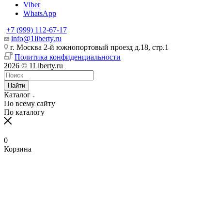
Viber
WhatsApp
+7 (999) 112-67-17
info@1liberty.ru
г. Москва 2-й южнопортовый проезд д.18, стр.1
Политика конфиденциальности
2026 © 1Liberty.ru
Найти
Каталог
По всему сайту
По каталогу
0
Корзина
www
ika
fpj's
rabi
www
indian
blue
hentai
ang
ang
سكس
رقص
سكس
افلام
清
bangla
6
ang
pirzada
hind
girls
film
bowsette
probinsyano
probinsyano
امهات
بدون
بزاز
سكس
楚
sex
na
probinsyano
nude
videos
fuck
of
hentaitgp.net
august
july
نائمة
ملابس
امهات
جميلة
巨
in
utos
june
video
com
porncorn.info
pakistan
kyouka
1,
1
izleporno.biz
felltube.com
black-
داخليه
乳
pornudetube.mobi
september
7
mybeegporn.mobi
chupaporntube.net
elephat
pornvideoq.mobi
jirou
2022
2022
pornstar.com
فيديوهات
pornotane.net
قصص
javvideos.net
shilpa
18
pinoyteleseryerewind.org
tamil
keerthi
tube
vijayawada
hentai
teleseryerewind.com
full
قصص
سكس
افلام
محارم
河
shetty
2017
ang
www
suresh
sexy
bad
episode
لحس
جامد
النيك
سكس