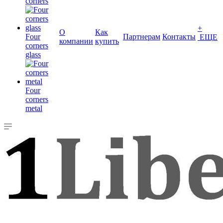
corners
+
О
Как
Four
Партнерам
Контакты
ЕЩЕ
компании
купить
corners
glass
Four
corners
metal