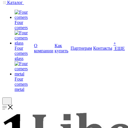
Каталог
Four
corners
+
О
Как
Four
Партнерам
Контакты
ЕЩЕ
компании
купить
corners
glass
Four
corners
metal