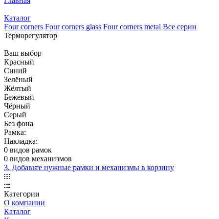
Главная
—
Каталог
Four corners
Four corners glass
Four corners metal
Все серии
Терморегулятор
Ваш выбор
Красный
Синий
Зелёный
Жёлтый
Бежевый
Чёрный
Серый
Без фона
Рамка:
Накладка:
0 видов рамок
0 видов механизмов
3. Добавьте нужные рамки и механизмы в корзину
Категории
О компании
Каталог