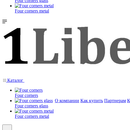
Four corners glass
Four corners metal
Каталог
Four corners
О компании
Как купить
Партнерам
К
Four corners glass
Four corners metal