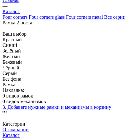
Главная
—
Каталог
Four corners
Four corners glass
Four corners metal
Все серии
Рамка 2 поста
Ваш выбор
Красный
Синий
Зелёный
Жёлтый
Бежевый
Чёрный
Серый
Без фона
Рамка:
Накладка:
0 видов рамок
0 видов механизмов
3. Добавьте нужные рамки и механизмы в корзину
Категории
О компании
Каталог