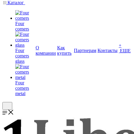
Каталог
Four
corners
+
О
Как
Four
Партнерам
Контакты
ЕЩЕ
компании
купить
corners
glass
Four
corners
metal