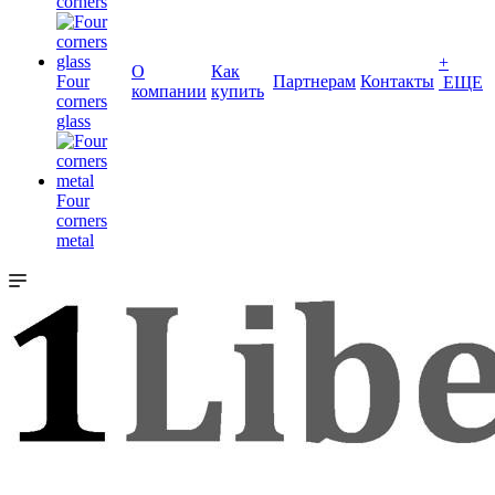
corners
+
О
Как
Four
Партнерам
Контакты
ЕЩЕ
компании
купить
corners
glass
Four
corners
metal