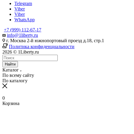
Telegram
Viber
Viber
WhatsApp
+7 (999) 112-67-17
info@1liberty.ru
г. Москва 2-й южнопортовый проезд д.18, стр.1
Политика конфиденциальности
2026 © 1Liberty.ru
Найти
Каталог
По всему сайту
По каталогу
0
Корзина
www
ika
fpj's
rabi
www
indian
blue
hentai
ang
ang
سكس
رقص
سكس
افلام
清
bangla
6
ang
pirzada
hind
girls
film
bowsette
probinsyano
probinsyano
امهات
بدون
بزاز
سكس
楚
sex
na
probinsyano
nude
videos
fuck
of
hentaitgp.net
august
july
نائمة
ملابس
امهات
جميلة
巨
in
utos
june
video
com
porncorn.info
pakistan
kyouka
1,
1
izleporno.biz
felltube.com
black-
داخليه
乳
pornudetube.mobi
september
7
mybeegporn.mobi
chupaporntube.net
elephat
pornvideoq.mobi
jirou
2022
2022
pornstar.com
فيديوهات
pornotane.net
قصص
javvideos.net