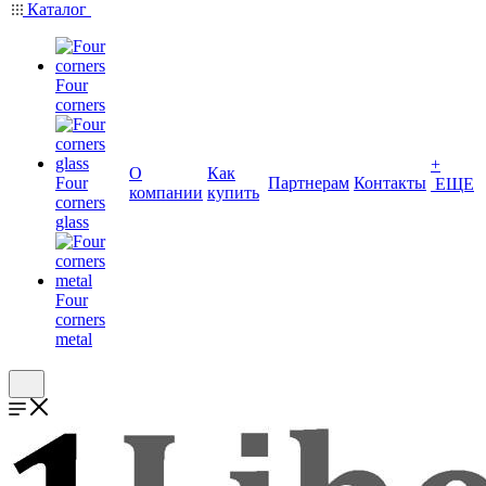
Каталог
Four
corners
+
О
Как
Four
Партнерам
Контакты
ЕЩЕ
компании
купить
corners
glass
Four
corners
metal