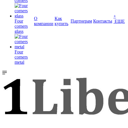
corners
+
О
Как
Four
Партнерам
Контакты
ЕЩЕ
компании
купить
corners
glass
Four
corners
metal