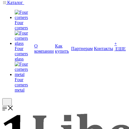
Каталог
Four
corners
+
О
Как
Four
Партнерам
Контакты
ЕЩЕ
компании
купить
corners
glass
Four
corners
metal