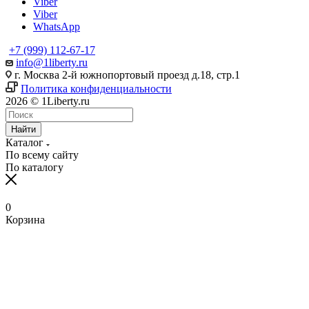
Viber
Viber
WhatsApp
+7 (999) 112-67-17
info@1liberty.ru
г. Москва 2-й южнопортовый проезд д.18, стр.1
Политика конфиденциальности
2026 © 1Liberty.ru
Найти
Каталог
По всему сайту
По каталогу
0
Корзина
www
ika
fpj's
rabi
www
indian
blue
hentai
ang
ang
سكس
رقص
سكس
افلام
清
bangla
6
ang
pirzada
hind
girls
film
bowsette
probinsyano
probinsyano
امهات
بدون
بزاز
سكس
楚
sex
na
probinsyano
nude
videos
fuck
of
hentaitgp.net
august
july
نائمة
ملابس
امهات
جميلة
巨
in
utos
june
video
com
porncorn.info
pakistan
kyouka
1,
1
izleporno.biz
felltube.com
black-
داخليه
乳
pornudetube.mobi
september
7
mybeegporn.mobi
chupaporntube.net
elephat
pornvideoq.mobi
jirou
2022
2022
pornstar.com
فيديوهات
pornotane.net
قصص
javvideos.net
shilpa
18
pinoyteleseryerewind.org
tamil
keerthi
tube
vijayawada
hentai
teleseryerewind.com
full
قصص
سكس
افلام
محارم
河
shetty
2017
ang
www
suresh
sexy
bad
episode