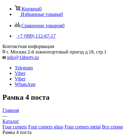
Корзина
0
Избранные товары
0
Сравнение товаров
0
+7 (999) 112-67-17
Контактная информация
г. Москва 2-й южнопортовый проезд д.18, стр.1
info@1liberty.ru
Telegram
Viber
Viber
WhatsApp
Рамка 4 поста
Главная
—
Каталог
Four corners
Four corners glass
Four corners metal
Все серии
Рамка 4 поста