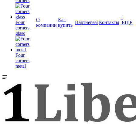
corners
+
О
Как
Four
Партнерам
Контакты
ЕЩЕ
компании
купить
corners
glass
Four
corners
metal