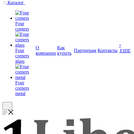
Каталог
Four
corners
+
О
Как
Four
Партнерам
Контакты
ЕЩЕ
компании
купить
corners
glass
Four
corners
metal