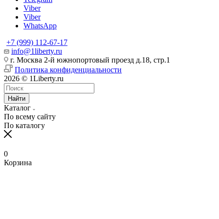
Viber
Viber
WhatsApp
+7 (999) 112-67-17
info@1liberty.ru
г. Москва 2-й южнопортовый проезд д.18, стр.1
Политика конфиденциальности
2026 © 1Liberty.ru
Найти
Каталог
По всему сайту
По каталогу
0
Корзина
www
ika
fpj's
rabi
www
indian
blue
hentai
ang
ang
سكس
رقص
سكس
افلام
清
bangla
6
ang
pirzada
hind
girls
film
bowsette
probinsyano
probinsyano
امهات
بدون
بزاز
سكس
楚
sex
na
probinsyano
nude
videos
fuck
of
hentaitgp.net
august
july
نائمة
ملابس
امهات
جميلة
巨
in
utos
june
video
com
porncorn.info
pakistan
kyouka
1,
1
izleporno.biz
felltube.com
black-
داخليه
乳
pornudetube.mobi
september
7
mybeegporn.mobi
chupaporntube.net
elephat
pornvideoq.mobi
jirou
2022
2022
pornstar.com
فيديوهات
pornotane.net
قصص
javvideos.net
shilpa
18
pinoyteleseryerewind.org
tamil
keerthi
tube
vijayawada
hentai
teleseryerewind.com
full
قصص
سكس
افلام
محارم