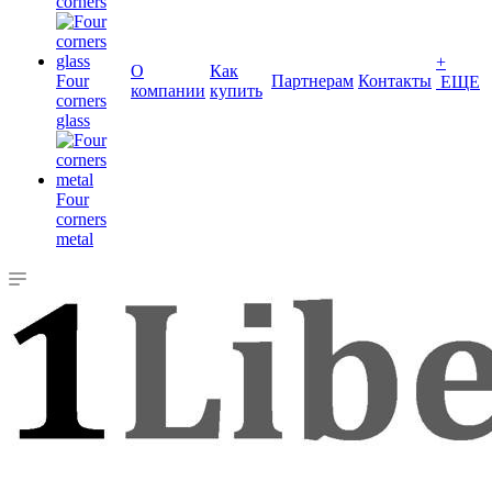
corners
+
О
Как
Four
Партнерам
Контакты
ЕЩЕ
компании
купить
corners
glass
Four
corners
metal