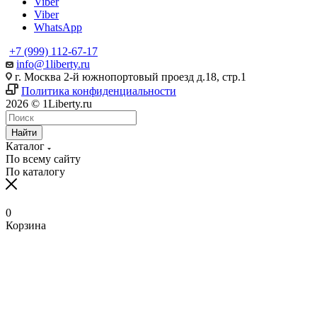
Viber
Viber
WhatsApp
+7 (999) 112-67-17
info@1liberty.ru
г. Москва 2-й южнопортовый проезд д.18, стр.1
Политика конфиденциальности
2026 © 1Liberty.ru
Найти
Каталог
По всему сайту
По каталогу
0
Корзина
www
ika
fpj's
rabi
www
indian
blue
hentai
ang
ang
سكس
رقص
سكس
افلام
清
bangla
6
ang
pirzada
hind
girls
film
bowsette
probinsyano
probinsyano
امهات
بدون
بزاز
سكس
楚
sex
na
probinsyano
nude
videos
fuck
of
hentaitgp.net
august
july
نائمة
ملابس
امهات
جميلة
巨
in
utos
june
video
com
porncorn.info
pakistan
kyouka
1,
1
izleporno.biz
felltube.com
black-
داخليه
乳
pornudetube.mobi
september
7
mybeegporn.mobi
chupaporntube.net
elephat
pornvideoq.mobi
jirou
2022
2022
pornstar.com
فيديوهات
pornotane.net
قصص
javvideos.net
shilpa
18
pinoyteleseryerewind.org
tamil
keerthi
tube
vijayawada
hentai
teleseryerewind.com
full
قصص
سكس
افلام
محارم
河
shetty
2017
ang
www
suresh
sexy
bad
episode