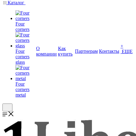
Каталог
Four
corners
+
О
Как
Four
Партнерам
Контакты
ЕЩЕ
компании
купить
corners
glass
Four
corners
metal