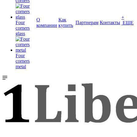
corners
+
О
Как
Four
Партнерам
Контакты
ЕЩЕ
компании
купить
corners
glass
Four
corners
metal