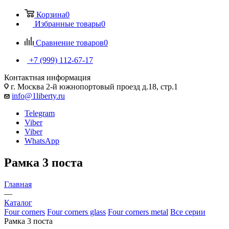
Корзина
0
Избранные товары
0
Сравнение товаров
0
+7 (999) 112-67-17
Контактная информация
г. Москва 2-й южнопортовый проезд д.18, стр.1
info@1liberty.ru
Telegram
Viber
Viber
WhatsApp
Рамка 3 поста
Главная
—
Каталог
Four corners
Four corners glass
Four corners metal
Все серии
Рамка 3 поста