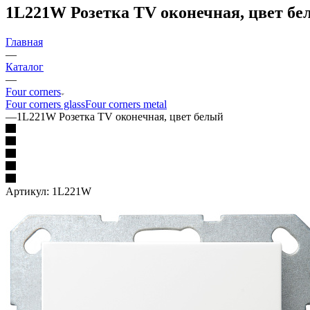
1L221W Розетка TV оконечная, цвет бе
Главная
—
Каталог
—
Four corners
Four corners glass
Four corners metal
—
1L221W Розетка TV оконечная, цвет белый
Артикул:
1L221W