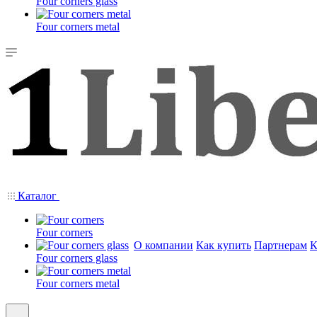
Four corners glass
Four corners metal
Каталог
Four corners
О компании
Как купить
Партнерам
К
Four corners glass
Four corners metal