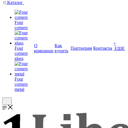
Каталог
Four
corners
+
О
Как
Four
Партнерам
Контакты
ЕЩЕ
компании
купить
corners
glass
Four
corners
metal