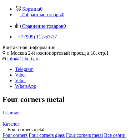
Корзина
0
Избранные товары
0
Сравнение товаров
0
+7 (999) 112-67-17
Контактная информация
г. Москва 2-й южнопортовый проезд д.18, стр.1
info@1liberty.ru
Telegram
Viber
Viber
WhatsApp
Four corners metal
Главная
—
Каталог
—
Four corners metal
Four corners
Four corners glass
Four corners metal
Все серии