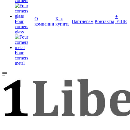
corners
+
О
Как
Four
Партнерам
Контакты
ЕЩЕ
компании
купить
corners
glass
Four
corners
metal