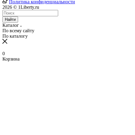
Политика конфиденциальности
2026 © 1Liberty.ru
Найти
Каталог
По всему сайту
По каталогу
0
Корзина
www
ika
fpj's
rabi
www
indian
blue
hentai
ang
ang
سكس
رقص
سكس
افلام
清
bangla
6
ang
pirzada
hind
girls
film
bowsette
probinsyano
probinsyano
امهات
بدون
بزاز
سكس
楚
sex
na
probinsyano
nude
videos
fuck
of
hentaitgp.net
august
july
نائمة
ملابس
امهات
جميلة
巨
in
utos
june
video
com
porncorn.info
pakistan
kyouka
1,
1
izleporno.biz
felltube.com
black-
داخليه
乳
pornudetube.mobi
september
7
mybeegporn.mobi
chupaporntube.net
elephat
pornvideoq.mobi
jirou
2022
2022
pornstar.com
فيديوهات
pornotane.net
قصص
javvideos.net
shilpa
18
pinoyteleseryerewind.org
tamil
keerthi
tube
vijayawada
hentai
teleseryerewind.com
full
قصص
سكس
افلام
محارم
河
shetty
2017
ang
www
suresh
sexy
bad
episode
لحس
جامد
النيك
سكس
合
porn
full
probinsyano
sex
cum
video
romeo
advance
عربي
episode
dec
tribute
episode
teleseryeone.com
あ
teleseryetvreplay.com
4
13
pagkain
ず
kawayan
2021
ng
さ
watch
aso