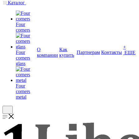
Каталог
Four
corners
+
О
Как
Four
Партнерам
Контакты
ЕЩЕ
компании
купить
corners
glass
Four
corners
metal