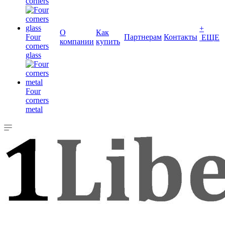
corners
+
О
Как
Four
Партнерам
Контакты
ЕЩЕ
компании
купить
corners
glass
Four
corners
metal