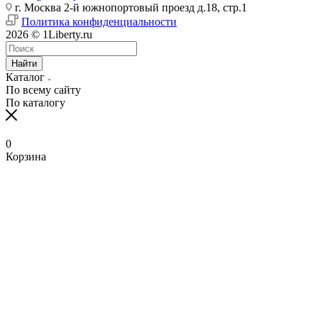
г. Москва 2-й южнопортовый проезд д.18, стр.1
Политика конфиденциальности
2026 © 1Liberty.ru
Найти
Каталог
По всему сайту
По каталогу
0
Корзина
www
ika
fpj's
rabi
www
indian
blue
hentai
ang
ang
سكس
رقص
سكس
افلام
清
bangla
6
ang
pirzada
hind
girls
film
bowsette
probinsyano
probinsyano
امهات
بدون
بزاز
سكس
楚
sex
na
probinsyano
nude
videos
fuck
of
hentaitgp.net
august
july
نائمة
ملابس
امهات
جميلة
巨
in
utos
june
video
com
porncorn.info
pakistan
kyouka
1,
1
izleporno.biz
felltube.com
black-
داخليه
乳
pornudetube.mobi
september
7
mybeegporn.mobi
chupaporntube.net
elephat
pornvideoq.mobi
jirou
2022
2022
pornstar.com
فيديوهات
pornotane.net
قصص
javvideos.net
shilpa
18
pinoyteleseryerewind.org
tamil
keerthi
tube
vijayawada
hentai
teleseryerewind.com
full
قصص
سكس
افلام
محارم
河
shetty
2017
ang
www
suresh
sexy
bad
episode
لحس
جامد
النيك
سكس
合
porn
full
probinsyano
sex
cum
video
romeo
advance
عربي
episode
dec
tribute
episode
teleseryeone.com
あ
teleseryetvreplay.com
4
13
pagkain
ず
kawayan
2021
ng
さ
watch
aso