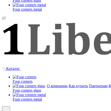
Four corners glass
Four corners metal
Каталог
Four corners
О компании
Как купить
Партнерам
К
Four corners glass
Four corners metal